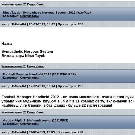
Комментарии (0)
Подробнее
Ninet Tayeb - Sympathetic Nervous System (2012) WavPack
Категория:
Симулятори
автор:
BANdeRA
| 20-03-2013, 14:47 | Просмотров: 254
Назва:
Sympathetic Nervous System
Виконавець:
Ninet Tayeb
Комментарии (0)
Подробнее
Football Manager Handheld 2012 (2011/ENG/PSP)
Категория:
Симулятори
автор:
BANdeRA
| 12-02-2013, 10:14 | Просмотров: 293
Football Manager Handheld 2012 - це ваша можливість взяти в свої руки
управління будь-яким клубом з 34 ліг в 11 країнах світу, включаючи всі
найбільші ліги Європи; в базі даних - більше 22 тисяч гравців!
Комментарии (0)
Подробнее
Ферма Айріс 2. Магічний турнір (2011/RUS)
Категория:
Симулятори
автор:
BANdeRA
| 11-02-2013, 19:09 | Просмотров: 278