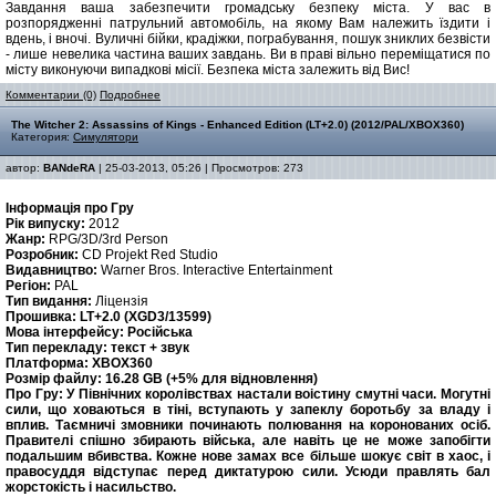
Завдання ваша забезпечити громадську безпеку міста. У вас в
розпорядженні патрульний автомобіль, на якому Вам належить їздити і
вдень, і вночі. Вуличні бійки, крадіжки, пограбування, пошук зниклих безвісти
- лише невелика частина ваших завдань. Ви в праві вільно переміщатися по
місту виконуючи випадкові місії. Безпека міста залежить від Вис!
Комментарии (0)
Подробнее
The Witcher 2: Assassins of Kings - Enhanced Edition (LT+2.0) (2012/PAL/XBOX360)
Категория:
Симулятори
автор:
BANdeRA
| 25-03-2013, 05:26 | Просмотров: 273
Інформація про Гру
Рік випуску:
2012
Жанр:
RPG/3D/3rd Person
Розробник:
CD Projekt Red Studio
Видавництво:
Warner Bros. Interactive Entertainment
Регіон:
PAL
Тип видання:
Ліцензія
Прошивка: LT+2.0 (XGD3/13599)
Мова інтерфейсу:
Російська
Тип перекладу:
текст + звук
Платформа:
XBOX360
Розмір файлу:
16.28 GB (+5% для відновлення)
Про Гру:
У Північних королівствах настали воістину смутні часи. Могутні
сили, що ховаються в тіні, вступають у запеклу боротьбу за владу і
вплив. Таємничі змовники починають полювання на коронованих осіб.
Правителі спішно збирають війська, але навіть це не може запобігти
подальшим вбивства. Кожне нове замах все більше шокує світ в хаос, і
правосуддя відступає перед диктатурою сили. Усюди правлять бал
жорстокість і насильство.