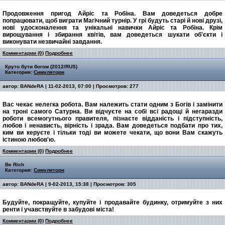
Продовження пригод Айріс та Робіна. Вам доведеться добре
попрацювати, щоб виграти Магічний турнір. У грі будуть старі й нові друзі,
нові удосконалення та унікальні навички Айріс та Робіна. Крім
вирощування і збирання квітів, вам доведеться шукати об'єкти і
виконувати незвичайні завдання.
Комментарии (0)
Подробнее
Круто бути богом (2012/RUS)
Категория:
Симулятори
автор:
BANdeRA
| 11-02-2013, 07:00 | Просмотров: 277
Вас чекає нелегка робота. Вам належить стати одним з Богів і замінити
на троні самого Сатурна. Ви відчуєте на собі всі радощі й негаразди
роботи всемогутнього правителя, пізнаєте відданість і підступність,
любов і ненависть, вірність і зрада. Вам доведеться подбати про тих,
ким ви керуєте і тільки тоді ви можете чекати, що вони Вам скажуть
істиною любов'ю.
Комментарии (0)
Подробнее
Be Rich
Категория:
Симулятори
автор:
BANdeRA
| 9-02-2013, 15:38 | Просмотров: 305
Будуйте, покращуйте, купуйте і продавайте будинку, отримуйте з них
ренти і учавствуйте в забудові міста!
Комментарии (0)
Подробнее