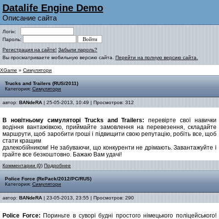
Datalife Engine Demo
Описание сайта
Логін:
Пароль:
Регистрация на сайте!
Забыли пароль?
Вы просматриваете мобильную версию сайта.
Перейти на полную версию сайта.
XGame
»
Симулятори
Trucks and Trailers (RUS/2011)
Категория:
Симулятори
автор:
BANdeRA
| 25-05-2013, 10:49 | Просмотров: 312
В новітньому симуляторі Trucks and Trailers:
перевірте свої навички
водіння вантажівкою, приймайте замовлення на перевезення, складайте
маршрути, щоб заробити гроші і підвищити свою репутацію, робіть все, щоб
стати кращим
далекобійником! Не забуваючи, що конкуренти не дрімають. Завантажуйте і
грайте все безкоштовно. Бажаю Вам удачі!
Комментарии (0)
Подробнее
Police Force (RePack/2012/PC/RUS)
Категория:
Симулятори
автор:
BANdeRA
| 23-05-2013, 23:55 | Просмотров: 290
Police Force:
Пориньте в суворі будні простого німецького поліцейського!