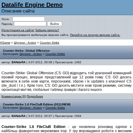
Datalife Engine Demo
Описание сайта
Логін:
Пароль:
Регистрация на сайте!
Забыли пароль?
Вы просматриваете мобильную версию сайта.
Перейти на полную версию сайта.
XGame
»
Шутери - Action
»
Counter Strike
Counter-Strike: Global Offensive
Категория:
Шутери - Action
»
Counter Strike
автор:
BANdeRA
| 3-07-2012, 00:08 | Просмотров: 1492
Counter-Strike: Global Offensive (CS: GO) відродить той ураганний командний
ігровий процес, вперше представлений ще 12 років тому. CS: GO досить
включати в себе нові карти, персонажів, зброю і їх updates з класичної CS
(de_dust і т.п.). Крім того, CS: GO досить містити нові ігрові режими, систему
організації матчів, глобальні таблиці гравців і багато іншого.
Комментарии (0)
Подробнее
Counter-Strike 1.6 FileCluB Edition (2011/NEW)
Категория:
Шутери - Action
»
Counter Strike
автор:
BANdeRA
| 3-07-2012, 00:07 | Просмотров: 1564
Counter-Strike 1.6 FileCluB Edition
- це оновлена різновид однією з
найбільш фаворитних мережевих ігор. У гру впроваджені роботи з високим