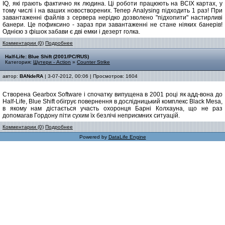
IQ, які грають фактично як людина. Ці роботи працюють на ВСІХ картах, у
тому числі і на ваших новостворених. Тепер Analysing підходить 1 раз! При
завантаженні файлів з сервера нерідко дозволено "підхопити" настирливі
банери. Це пофиксино - зараз при завантаженні не стане ніяких банерів!
Однією з фішок забави є дві емки і дезерт голка.
Комментарии (0)
Подробнее
Half-Life: Blue Shift (2001/PC/RUS)
Категория:
Шутери - Action
»
Counter Strike
автор:
BANdeRA
| 3-07-2012, 00:06 | Просмотров: 1604
Створена Gearbox Software і спочатку випущена в 2001 році як адд-вона до
Half-Life, Blue Shift обігрує повернення в дослідницький комплекс Black Mesa,
в якому нам дістається участь охоронця Барні Колхауна, що не раз
допомагав Гордону піти сухим їх безлічі неприємних ситуацій.
Комментарии (0)
Подробнее
Powered by
DataLife Engine