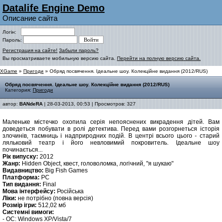
Datalife Engine Demo
Описание сайта
Логін:
Пароль:
Регистрация на сайте!
Забыли пароль?
Вы просматриваете мобильную версию сайта.
Перейти на полную версию сайта.
XGame
»
Пригоди
» Обряд посвячення. Ідеальне шоу. Колекційне видання (2012/RUS)
Обряд посвячення. Ідеальне шоу. Колекційне видання (2012/RUS)
Категория:
Пригоди
автор:
BANdeRA
| 28-03-2013, 00:53 | Просмотров: 327
Маленьке містечко охопила серія непояснених викрадення дітей. Вам
доведеться побувати в ролі детектива. Перед вами розгорнеться історія
злочинів, таємниць і надприродних подій. В центрі всього цього - старий
ляльковий театр і його невловимий покровитель. Ідеальне шоу
починається...
Рік випуску:
2012
Жанр:
Hidden Object, квест, головоломка, логічний, "я шукаю"
Видавництво:
Big Fish Games
Платформа:
PC
Тип видання:
Final
Мова інтерфейсу:
Російська
Ліки:
не потрібно (повна версія)
Розмір ігри:
512,02 мб
Системні вимоги:
- ОС: Windows XP/Vista/7