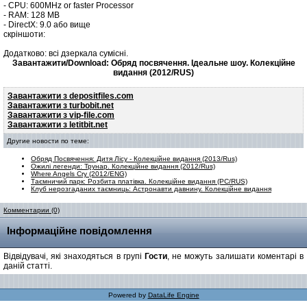
- CPU: 600MHz or faster Processor
- RAM: 128 MB
- DirectX: 9.0 або вище
скріншоти:
Додатково: всі дзеркала сумісні.
Завантажити/Download: Обряд посвячення. Ідеальне шоу. Колекційне
видання (2012/RUS)
Завантажити з depositfiles.com
Завантажити з turbobit.net
Завантажити з vip-file.com
Завантажити з letitbit.net
Другие новости по теме:
Обряд Посвячення: Дитя Лісу - Колекційне видання (2013/Rus)
Ожилі легенди: Трунар. Колекційне видання (2012/Rus)
Where Angels Cry (2012/ENG)
Таємничий парк: Розбита платівка. Колекційне видання (РС/RUS)
Клуб нерозгаданих таємниць: Астронавти давнину. Колекційне видання
Комментарии (0)
Інформаційне повідомлення
Відвідувачі, які знаходяться в групі
Гости
, не можуть залишати коментарі в
даній статті.
Powered by
DataLife Engine