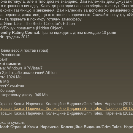
она потонула, але її тіло досі не знайдено. Вам належить досліджувати
го страшного випадку. Ключ до розгадки напевно зберігається тут. Спога
зкрити таємницю її зникнення. Вам належить за допомогою демонічних 
всі підказки, дізнатися, що ж сталося з нареченою. Скачайте нову гру «Gr
я» та пориньте в похмуру готичну атмосферу.
а:
Grim Tales: The Bride. Collector's Edition
)/Пошук предметів (Hidden Object)
iendly Rating Council:
Гра не підходить дітям молодше 10 років
ії:
грудень 2012
Повна версія постав і грай)
Українська
байт
мні вимоги:
ема: Windows XP/Vista/7
 2,5 Ггц або аналогічний Athlon
ять: 1024 Мб
56 Мб
irectX-сумісна
 або вище
а жорсткому диску: 946 Mb
ркала сумісні.
oad: Страшні Казки. Наречена. Колекційне Видання/Grim Tales. Наре