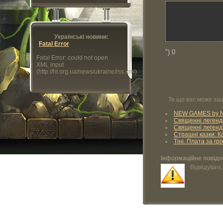
Українські новини:
Fatal Error
") 0
Fatal Error: could not open
XML input
(http://ht.org.ua/news/ukraine/rss.xml)
Те що вас може зац
NEW GAMES by Ne
Священні легенд
Священні легенд
Страшні казки: К
Тіні. Плата за гр
Інформаційне повід
Відвідувачі