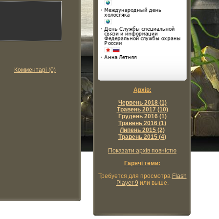
Комментарі (0)
Архів:
Червень 2018 (1)
Травень 2017 (10)
Грудень 2016 (1)
Травень 2016 (1)
Липень 2015 (2)
Травень 2015 (4)
Показати архів повністю
Гарячі теми:
Требуется для просмотра
Flash
Player 9
или выше.