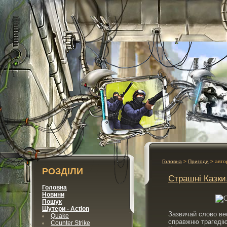
Головна
>
Пригоди
> авто
РОЗДІЛИ
Страшні Казки
Головна
Новини
Пошук
Шутери - Action
Зазвичай слово ве
Quake
справжню трагедію
Counter Strike