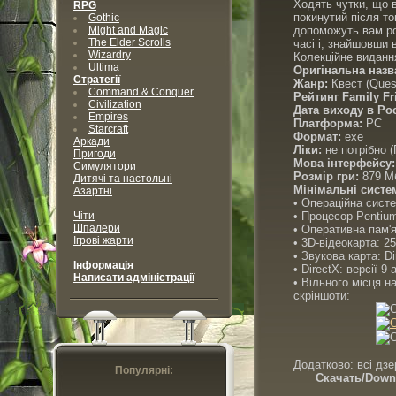
Ходять чутки, що в
RPG
покинутий після то
Gothic
Might and Magic
допоможуть вам ро
The Elder Scrolls
часі і, знайшовши 
Wizardry
Колекційне виданн
Ultima
Оригінальна назв
Стратегії
Жанр:
Квест (Quest
Command & Conquer
Рейтинг Family Fr
Civilization
Дата виходу в Рос
Empires
Платформа:
PC
Starcraft
Формат:
exe
Аркади
Ліки:
не потрібно (
Пригоди
Мова інтерфейсу:
Симулятори
Розмір гри:
879 М
Дитячі та настольні
Мінімальні систе
Азартні
• Операційна сист
Чіти
• Процесор Pentium
Шпалери
• Оперативна пам'
Ігрові жарти
• 3D-відеокарта: 2
• Звукова карта: D
Інформація
• DirectX: версії 9
Написати адміністрації
• Вільного місця н
скріншоти:
Додатково: всі дзе
Популярні:
Скачать/Downl