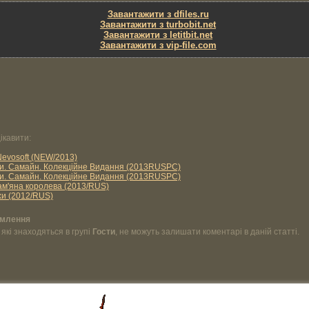
Завантажити з dfiles.ru
Завантажити з turbobit.net
Завантажити з letitbit.net
Завантажити з vip-file.com
ікавити:
vosoft (NEW/2013)
и. Самайн. Колекційне Видання (2013RUSPC)
и. Самайн. Колекційне Видання (2013RUSPC)
ам'яна королева (2013/RUS)
іхи (2012/RUS)
омлення
, які знаходяться в групі
Гости
, не можуть залишати коментарі в даній статті.