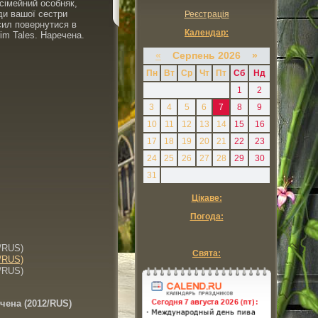
 сімейний особняк,
ди вашої сестри
Реєстрація
сил повернутися в
Календар:
im Tales. Наречена.
«
Серпень 2026 »
Пн
Вт
Ср
Чт
Пт
Сб
Нд
1
2
3
4
5
6
7
8
9
10
11
12
13
14
15
16
17
18
19
20
21
22
23
24
25
26
27
28
29
30
31
Цікаве:
Погода:
Свята:
чена (2012/RUS)