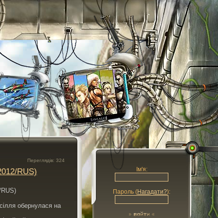
Переглядів: 324
Ім'я:
(2012/RUS)
Пароль (
Нагадати?
):
есілля обернулася на