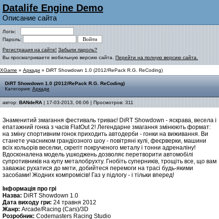
Datalife Engine Demo
Описание сайта
Логін:
Пароль:
Регистрация на сайте!
Забыли пароль?
Вы просматриваете мобильную версию сайта.
Перейти на полную версию сайта.
XGame
»
Аркади
» DiRT Showdown 1.0 (2012/RePack R.G. ReCoding)
DiRT Showdown 1.0 (2012/RePack R.G. ReCoding)
Категория:
Аркади
автор:
BANdeRA
| 17-03-2013, 06:06 | Просмотров: 311
Знаменитий змагання фестиваль триває! DiRT Showdown - яскрава, весела і
епатажний гонка з часів FlatOut 2! Легендарне змагання змінюють формат:
на зміну спортивним гонок приходить автодерби - гонки на виживання. Ви
станете учасником грандіозного шоу - повітряні кулі, феєрверки, машини
всіх кольорів веселки, скрегіт покрученого металу і тонни адреналіну!
Вдосконалена модель ушкоджень дозволяє перетворити автомобілі
супротивників на купу металобрухту. Гнобіть суперників, трощіть все, що вам
заважає рухатися до мети, добийтеся перемоги на трасі будь-якими
засобами! Жодних компромісів! Газ у підлогу - і тільки вперед!
Інформація про грі
Назва:
DiRT Showdown 1.0
Дата виходу гри:
24 травня 2012
Жанр:
Arcade/Racing (Cars)/3D
Розробник:
Codemasters Racing Studio