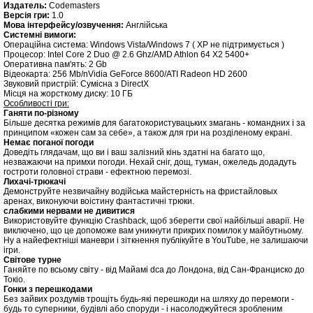
Издатель:
Codemasters
Версія гри:
1.0
Мова інтерфейсу/озвучення:
Англійська
Системні вимоги:
Операційна система: Windows Vista/Windows 7 ( XP не підтримується )
Процесор: Intel Core 2 Duo @ 2.6 Ghz/AMD Athlon 64 X2 5400+
Оперативна пам'ять: 2 Gb
Відеокарта: 256 Mb/nVidia GeForce 8600/ATI Radeon HD 2600
Звуковий пристрій: Сумісна з DirectX
Місця на жорсткому диску: 10 ГБ
Особливості гри:
Ганяти по-різному
Більше десятка режимів для багатокористувацьких змагань - командних і за
принципом «кожен сам за себе», а також для гри на розділеному екрані.
Немає поганої погоди
Доведіть глядачам, що ви і ваш залізний кінь здатні на багато що,
незважаючи на примхи погоди. Нехай сніг, дощ, туман, ожеледь додадуть
гостроти головної страви - ефектною перемозі.
Лихачі-трюкачі
Демонструйте незвичайну водійська майстерність на фристайловых
аренах, виконуючи воістину фантастичні трюки.
слабкими нервами не дивитися
Використовуйте функцію Crashback, щоб зберегти свої найбільші аварії. Не
виключено, що це допоможе вам уникнути прикрих помилок у майбутньому.
Ну а найефектніші маневри і зіткнення публікуйте в YouTube, не залишаючи
ігри.
Світове турне
Ганяйте по всьому світу - від Майамі dca до Лондона, від Сан-Франциско до
Токіо.
Гонки з перешкодами
Без зайвих роздумів трощіть будь-які перешкоди на шляху до перемоги -
будь то суперники, будівлі або споруди - і насолоджуйтеся зробленим