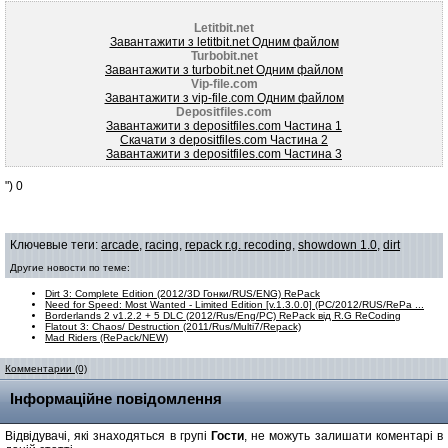
Letitbit.net
Завантажити з letitbit.net Одним файлом
Turbobit.net
Завантажити з turbobit.net Одним файлом
Vip-file.com
Завантажити з vip-file.com Одним файлом
Depositfiles.com
Завантажити з depositfiles.com Частина 1
Скачати з depositfiles.com Частина 2
Завантажити з depositfiles.com Частина 3
") 0
Ключевые теги:
arcade
,
racing
,
repack r.g. recoding
,
showdown 1.0
,
dirt
Другие новости по теме:
Dirt 3: Complete Edition (2012/3D Гонки/RUS/ENG) RePack
Need for Speed: Most Wanted - Limited Edition [v.1.3.0.0] (PC/2012/RUS/RePa ...
Borderlands 2 v1.2.2 + 5 DLC (2012/Rus/Eng/PC) RePack від R.G ReCoding
Flatout 3: Chaos/ Destruction (2011/Rus/Multi7/Repack)
Mad Riders (RePack/NEW)
Комментарии (0)
Інформаційне повідомлення
Відвідувачі, які знаходяться в групі
Гости
, не можуть залишати коментарі в