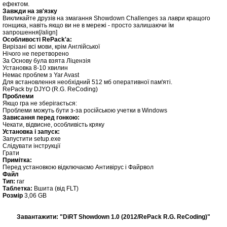
ефектом.
Завжди на зв'язку
Викликайте друзів на змагання Showdown Challenges за лаври кращого
гонщика, навіть якщо ви не в мережі - просто залишаючи їм
запрошення[/align]
Особливості RePack'a:
Вирізані всі мови, крім Англійської
Нічого не перетворено
За Основу була взята Ліцензія
Установка 8-10 хвилин
Немає проблем з Yar Avast
Для встановлення необхідний 512 мб оперативної пам'яті.
RePack by DJYO (R.G. ReCoding)
Проблеми
Якщо гра не зберігається:
Проблеми можуть бути з-за російською учетки в Windows
Зависання перед гонкою:
Чекати, відвисне, особливість кряку
Установка і запуск:
Запустити setup.exe
Слідувати інструкції
Грати
Примітка:
Перед установкою відключаємо Антивірус і Файрвол
Файл
Тип:
rar
Таблетка:
Вшита (від FLT)
Розмір
3,06 GB
Завантажити: "DiRT Showdown 1.0 (2012/RePack R.G. ReCoding)"