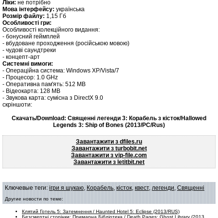
Ліки:
не потрібно
Мова інтерфейсу:
українська
Розмір файлу:
1,15 Гб
Особливості гри:
Особливості колекційного видання:
- бонусний геймплей
- вбудоване проходження (російською мовою)
- чудові саундтреки
- концепт-арт
Системні вимоги:
- Операційна система: Windows XP/Vista/7
- Процесор: 1.0 GHz
- Оперативна пам'ять: 512 MB
- Відеокарта: 128 MB
- Звукова карта: сумісна з DirectX 9.0
скріншоти:
Скачать/Download: Священні легенди 3: Корабель з кісток/Hallowed
Legends 3: Ship of Bones (2013/PC/Rus)
Завантажити з dfiles.ru
Завантажити з turbobit.net
Завантажити з vip-file.com
Завантажити з letitbit.net
Ключевые теги:
ігри я шукаю
,
Корабель
,
кісток
,
квест
,
легенди
,
Священні
Другие новости по теме:
Клятий Готель 5: Затемнення / Haunted Hotel 5: Eclipse (2013/RUS)
Безсмертні сторінки: Примарна Бібліотека / Death Pages: Ghost Library (2013 ...