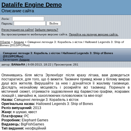
Datalife Engine Demo
Описание сайта
Логін:
Пароль:
Регистрация на сайте!
Забыли пароль?
Вы просматриваете мобильную версию сайта.
Перейти на полную версию сайта.
XGame
»
Аркади
» Священні легенди 3: Корабель з кісток / Hallowed Legends 3: Ship of
Bones (2013/PC/Rus)
Священні легенди 3: Корабель з кісток / Hallowed Legends 3: Ship of Bones
(2013/PC/Rus)
Категория:
Аркади
автор:
BANdeRA
| 6-08-2013, 18:22 | Просмотров: 261
Опинившись біля міста Эрленбург після краху літака, вам доведеться
постаратися, для того, що б вижити. Таємничі привид жінки у білому викрав
душі всіх жителів. Вирушайте за нею і дізнайтеся її жахливу таємницю.
Дослідіть незнайому місцевість і розкрийте всі таємниці. Пориньте в
містичний сюжет, отримаєте задоволення від барвистою графіки, яскравих
локацій і, звичайно ж, захоплюючих головоломок та міні-ігор!
Назва:
Священні легенди 3: Корабель з кісток
Оригінальна назва:
Hallowed Legends 3: Ship of Bones
Реліз випущений:
2013
Жанр:
я шукаю, квест
Платформа:
PC
Розробник:
Elephant Games
Видавець:
BigFishGames
Тип видання:
неофіційний