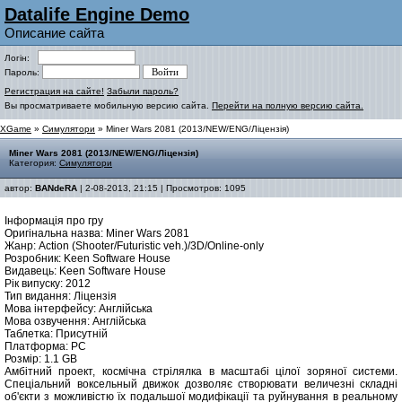
Datalife Engine Demo
Описание сайта
Логін:
Пароль:
Регистрация на сайте!
Забыли пароль?
Вы просматриваете мобильную версию сайта.
Перейти на полную версию сайта.
XGame
»
Симулятори
» Miner Wars 2081 (2013/NEW/ENG/Ліцензія)
Miner Wars 2081 (2013/NEW/ENG/Ліцензія)
Категория:
Симулятори
автор:
BANdeRA
| 2-08-2013, 21:15 | Просмотров: 1095
Інформація про гру
Оригінальна назва: Miner Wars 2081
Жанр: Action (Shooter/Futuristic veh.)/3D/Online-only
Розробник: Keen Software House
Видавець: Keen Software House
Рік випуску: 2012
Тип видання: Ліцензія
Мова інтерфейсу: Англійська
Мова озвучення: Англійська
Таблетка: Присутній
Платформа: PC
Розмір: 1.1 GB
Амбітний проект, космічна стрілялка в масштабі цілої зоряної системи.
Спеціальний воксельный движок дозволяє створювати величезні складні
об'єкти з можливістю їх подальшої модифікації та руйнування в реальному