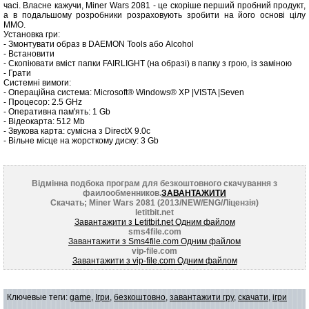
часі. Власне кажучи, Miner Wars 2081 - це скоріше перший пробний продукт,
а в подальшому розробники розраховують зробити на його основі цілу
MMO.
Установка гри:
- Змонтувати образ в DAEMON Tools або Alcohol
- Встановити
- Скопіювати вміст папки FAIRLIGHT (на образі) в папку з грою, із заміною
- Грати
Системні вимоги:
- Операційна система: Microsoft® Windows® XP |VISTA |Seven
- Процесор: 2.5 GHz
- Оперативна пам'ять: 1 Gb
- Відеокарта: 512 Mb
- Звукова карта: сумісна з DirectX 9.0c
- Вільне місце на жорсткому диску: 3 Gb
Відмінна подбока програм для безкоштовного скачування з
фаилообменников.
ЗАВАНТАЖИТИ
Скачать; Miner Wars 2081 (2013/NEW/ENG/Ліцензія)
letitbit.net
Завантажити з Letitbit.net Одним файлом
sms4file.com
Завантажити з Sms4file.com Одним файлом
vip-file.com
Завантажити з vip-file.com Одним файлом
Ключевые теги:
game
,
Ігри
,
безкоштовно
,
завантажити гру
,
скачати
,
ігри