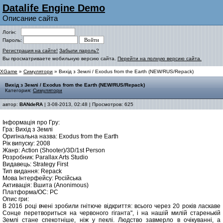
Datalife Engine Demo
Описание сайта
Логін:
Пароль:
Регистрация на сайте!
Забыли пароль?
Вы просматриваете мобильную версию сайта.
Перейти на полную версию сайта.
XGame
»
Симулятори
» Вихід з Землі / Exodus from the Earth (NEW/RUS/Repack)
Вихід з Землі / Exodus from the Earth (NEW/RUS/Repack)
Категория:
Симулятори
автор:
BANdeRA
| 3-08-2013, 02:48 | Просмотров: 625
Інформація про Гру:
Гра: Вихід з Землі
Оригінальна назва: Exodus from the Earth
Рік випуску: 2008
Жанр: Action (Shooter)/3D/1st Person
Розробник: Parallax Arts Studio
Видавець: Strategy First
Тип видання: Repack
Мова Інтерфейсу: Російська
Активація: Вшита (Anonimous)
Платформа/ОС: PC
Опис гри:
В 2016 році вчені зробили гнітюче відкриття: всього через 20 років ласкаве
Сонце перетвориться на червоного гіганта", і на нашій милій старенькій
Землі стане спекотніше, ніж у пеклі. Людство завмерло в очікуванні, а