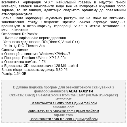
всемогутня корпорація "А.Х.", найбільший гравець в індустрії генної
інженерії, взялася забезпечити якщо вже не комфортне існування homo
sapiens, то, як мінімум, адаптацію людського організму до позаземним
атмосферних умов.
Вплив і вага корпорації неухильно ростуть, що не може не викликати
занепокоєння Уряду. Спецагент Френсіс Риксон отримує завдання
проникнути в штаб-квартиру корпорації "А.Х." з метою встановлення
істинної картини
Особливості RePack'a:
- Нічого не вирізане/не перекодировано
- Установка додаткового ПО (DirectX, Visual C++)
- Реліз від R.G. Element Arts
Системні вимоги:
» Операційна система: Windows XP/Vista/7
» Процесор: Pentium 4/Athlon XP 1.8 ГГц
» Оперативна пам'ять: 1 Гб
» Відеокарта: 3D-прискорювач з 128 Мб пам'яті
Вільне місце на жорсткому диску: 5,80 Гб
Розмір: 1.54 GB
Відмінна подбока програм для безкоштовного скачування з
фаилообменников.
ЗАВАНТАЖИТИ
Скачать; Вихід з Землі/Exodus from the Earth (NEW/RUS/Repack)
letitbit.net
Завантажити з Letitbit.net Одним файлом
sms4file.com
Завантажити з Sms4file.com Одним файлом
vip-file.com
Завантажити з vip-file.com Одним файлом