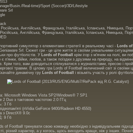
013
nage/Busin./Real-time)/Sport (Soccer)/3D/Lifestyle
are Srl
gle
ack
Російська, Англійська, Французька, Італійська, Іспанська, Німецька, По
Російська, Англійська, Французька, Італійська, Іспанська, Німецька, Пор
DED
ортивний симулятор з елементами стратегії в реальному часі -
Lords of
 Geniaware Srl. Сюжет гри - це ціле життя зі своїми унікальними ситуація
ьки про футболістів. У
Lords of Football
крім ігор з м'ячем на полі, ви по
е є п'янки, бійки, любов, а також поїздки з друзями на природу, на відмін
в. Крім того, вам доводиться спілкуватися з журналістами, пресою і про
чергової травми. В цілому гра Lords of Football величезний світ зі своїми
Скачайте динамічну гру
Lords of Football
і візьміть участь у ролі футболіс
а: Microsoft Windows Vista SP2/Windows® 7 SP1
re 2 Duo з тактовою частотою 2.0 ГГц
: 3 Гб
 відеопам'яті (nVidia GeForce 9400/Radeon HD 4550)
а з DirectX® 9.0c
: 9 Гб
ds of Football тренувати свою команду необхідно з індивідуальним підход
ті, різний характер, а у когось, щось виходить краще, ніж у інших. Почн