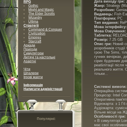
Дата виходу гри:
2
RPG
Жанр:
Strategy (Ma
Gothic
Might and Magic
Розробник:
Geniaw
The Elder Scrolls
Видавець:
Fish Ea
Wizardry
Платформа:
PC
Ultima
Тип видання:
ReP
Стратегії
Мова інтерфейсу:
Command & Conquer
Мова Озвучення:
Civilization
Таблетка:
RELOA
Empires
Розмір:
7.25 GB
Starcraft
Опис гри:
Новий сп
Аркади
розробників студії
Пригоди
грою The Sims, тіл
Симулятори
гучних вечірках, д
Дитячі та настольні
сірих буденних дні
Азартні
реабілітації після 
Чіти
реального життя. 
Шпалери
тільки...
Ігрові жарти
Інформація
Системні вимоги:
Написати адміністрації
Операційна систем
Процесор: Intel Co
Оперативна пам'ять
Відеокарта: з 1 Гб
Аудіокарта: сумісн
Вільне місце на ЖД
Особливості гри:
Популярні:
» В симуляторі Lor
має свої особливос