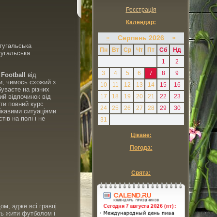
Реєстрація
Календар:
«
Серпень 2026 »
ртугальська
Пн
Вт
Ср
Чт
Пт
Сб
Нд
тугальська
1
2
3
4
5
6
7
8
9
 Football
від
ми, чимось схожий з
10
11
12
13
14
15
16
буваєте на різних
ний відпочинок від
17
18
19
20
21
22
23
йти повний курс
24
25
26
27
28
29
30
 цікавими ситуаціями
тів на полі і не
31
Цікаве:
Погода:
Свята:
ом, адже всі гравці
іть жити футболом і