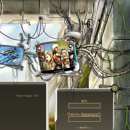
Переглядів: 397
Ім'я:
Пароль (
Нагадати?
):