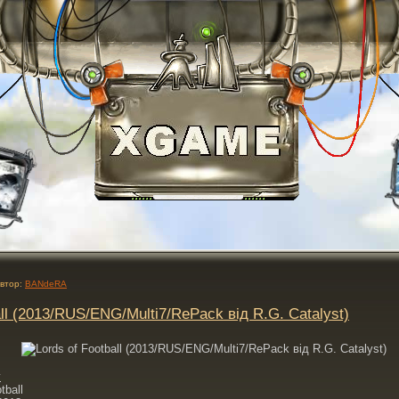
втор:
BANdeRA
all (2013/RUS/ENG/Multi7/RePack від R.G. Catalyst)
у
tball