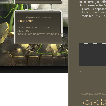
ваша команда вийд
Особливості RePa
• Нічого не переко
• Час установки ~5
• Реліз від R.G. Ca
Українські новини:
Fatal Error
Fatal Error: could not open
XML input
(http://ht.org.ua/news/ukraine/rss.xml)
") 0
Те що вас може зац
Risen 3: Titan L
Risen 3: Titan Lo