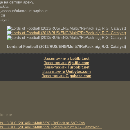
е на світову арену.
ck'a:
дировано/нічого не вирізане.
 хв
talyst
Lords of Football (2013/RUS/ENG/Multi7/RePack від R.G. Catalyst)
Завантажити з
Letitbit.net
Завантажити
Vip-file.com
Завантажити
Turbobit.net
Завантажити
Unibytes.com
Завантажити
Gigabase.com
ікавити:
ords + 3 DLC (2014/Rus/Multi6/PC) RePack от ShTeCvV
rds + 3 DLC (2014/Rus/Multi6/PC) Steam-Rip от R.G. GameWor ...