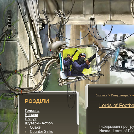
Головна
>
Симулятори
> а
РОЗДІЛИ
Lords of Footb
Головна
Новини
Пошук
Шутери - Action
Інформація про гр
Quake
Назва:
Lords of Foo
Counter Strike