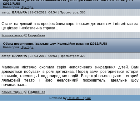
Королівський детектив: Повелитель статуй / Royal Detective: The Lord of Статуї СУ
(2012/RUS)
Категория:
Пригоди
автор:
BANdeRA
| 28-03-2013, 04:54 | Просмотров: 366
Стати на деякий час професійним королівським детективом і візьміться за
це цікаве і небезпечна справа...
Комментарии (0)
Подробнее
Обряд посвячення. Ідеальне шоу. Колекційне видання (2012/RUS)
Категория:
Пригоди
автор:
BANdeRA
| 28-03-2013, 00:53 | Просмотров: 329
Маленьке містечко охопила серія непояснених викрадення дітей. Вам
доведеться побувати в ролі детектива. Перед вами розгорнеться історія
злочинів, таємниць і надприродних подій. В центрі всього цього - старий
ляльковий театр і його невловимий покровитель. Ідеальне шоу
починається...
Комментарии (0)
Подробнее
Powered by
DataLife Engine