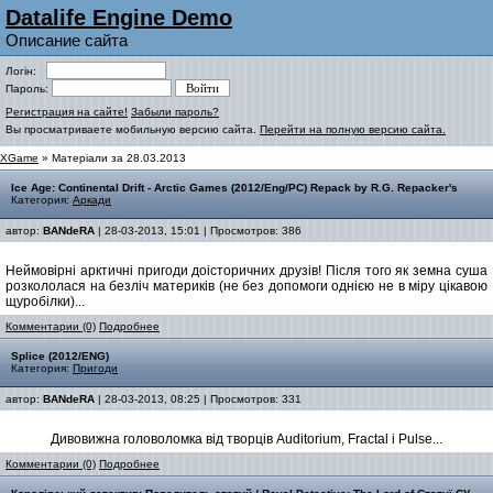
Datalife Engine Demo
Описание сайта
Логін:
Пароль:
Регистрация на сайте!
Забыли пароль?
Вы просматриваете мобильную версию сайта.
Перейти на полную версию сайта.
XGame
» Матеріали за 28.03.2013
Ice Age: Continental Drift - Arctic Games (2012/Eng/PC) Repack by R.G. Repacker's
Категория:
Аркади
автор:
BANdeRA
| 28-03-2013, 15:01 | Просмотров: 386
Неймовірні арктичні пригоди доісторичних друзів! Після того як земна суша
розкололася на безліч материків (не без допомоги однією не в міру цікавою
щуробілки)...
Комментарии (0)
Подробнее
Splice (2012/ENG)
Категория:
Пригоди
автор:
BANdeRA
| 28-03-2013, 08:25 | Просмотров: 331
Дивовижна головоломка від творців Auditorium, Fractal і Pulse...
Комментарии (0)
Подробнее