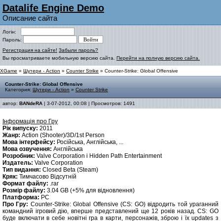
Datalife Engine Demo
Описание сайта
Логін:
Пароль:
Регистрация на сайте!
Забыли пароль?
Вы просматриваете мобильную версию сайта.
Перейти на полную версию сайта.
XGame
»
Шутери - Action
»
Counter Strike
» Counter-Strike: Global Offensive
Counter-Strike: Global Offensive
Категория:
Шутери - Action
»
Counter Strike
автор:
BANdeRA
| 3-07-2012, 00:08 | Просмотров: 1491
Інформація про Гру
Рік випуску:
2011
Жанр:
Action (Shooter)/3D/1st Person
Мова інтерфейсу:
Російська, Англійська, ...
Мова озвучення:
Англійська
Розробник:
Valve Corporation і Hidden Path Entertainment
Издатель:
Valve Corporation
Тип видання:
Closed Beta (Steam)
Кряк:
Тимчасово Відсутній
Формат файлу:
.rar
Розмір файлу:
3.04 GB (+5% для відновлення)
Платформа:
PC
Про Гру:
Counter-Strike: Global Offensive (CS: GO) відродить той ураганний
командний ігровий дію, вперше представлений ще 12 років назад. CS: GO
буде включати в себе новітні гра в карти, персонажів, зброю і їх updates з