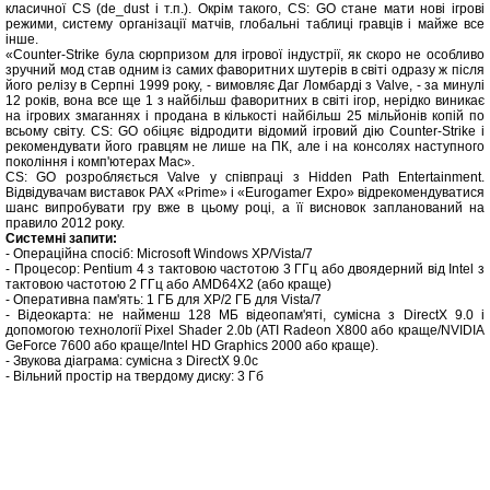
класичної CS (de_dust і т.п.). Окрім такого, CS: GO стане мати нові ігрові
режими, систему організації матчів, глобальні таблиці гравців і майже все
інше.
«Counter-Strike була сюрпризом для ігрової індустрії, як скоро не особливо
зручний мод став одним із самих фаворитних шутерів в світі одразу ж після
його релізу в Серпні 1999 року, - вимовляє Даг Ломбарді з Valve, - за минулі
12 років, вона все ще 1 з найбільш фаворитних в світі ігор, нерідко виникає
на ігрових змаганнях і продана в кількості найбільш 25 мільйонів копій по
всьому світу. CS: GO обіцяє відродити відомий ігровий дію Counter-Strike і
рекомендувати його гравцям не лише на ПК, але і на консолях наступного
покоління і комп'ютерах Mac».
CS: GO розробляється Valve у співпраці з Hidden Path Entertainment.
Відвідувачам виставок PAX «Prime» і «Eurogamer Expo» відрекомендуватися
шанс випробувати гру вже в цьому році, а її висновок запланований на
правило 2012 року.
Системні запити:
- Операційна спосіб: Microsoft Windows XP/Vista/7
- Процесор: Pentium 4 з тактовою частотою 3 ГГц або двоядерний від Intel з
тактовою частотою 2 ГГц або AMD64X2 (або краще)
- Оперативна пам'ять: 1 ГБ для XP/2 ГБ для Vista/7
- Відеокарта: не найменш 128 МБ відеопам'яті, сумісна з DirectX 9.0 і
допомогою технології Pixel Shader 2.0b (ATI Radeon X800 або краще/NVIDIA
GeForce 7600 або краще/Intel HD Graphics 2000 або краще).
- Звукова діаграма: сумісна з DirectX 9.0c
- Вільний простір на твердому диску: 3 Гб