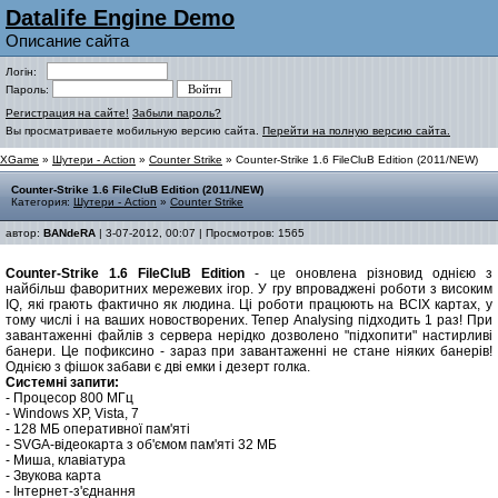
Datalife Engine Demo
Описание сайта
Логін:
Пароль:
Регистрация на сайте!
Забыли пароль?
Вы просматриваете мобильную версию сайта.
Перейти на полную версию сайта.
XGame
»
Шутери - Action
»
Counter Strike
» Counter-Strike 1.6 FileCluB Edition (2011/NEW)
Counter-Strike 1.6 FileCluB Edition (2011/NEW)
Категория:
Шутери - Action
»
Counter Strike
автор:
BANdeRA
| 3-07-2012, 00:07 | Просмотров: 1565
Counter-Strike 1.6 FileCluB Edition
- це оновлена різновид однією з
найбільш фаворитних мережевих ігор. У гру впроваджені роботи з високим
IQ, які грають фактично як людина. Ці роботи працюють на ВСІХ картах, у
тому числі і на ваших новостворених. Тепер Analysing підходить 1 раз! При
завантаженні файлів з сервера нерідко дозволено "підхопити" настирливі
банери. Це пофиксино - зараз при завантаженні не стане ніяких банерів!
Однією з фішок забави є дві емки і дезерт голка.
Системні запити:
- Процесор 800 МГц
- Windows XP, Vista, 7
- 128 МБ оперативної пам'яті
- SVGA-відеокарта з об'ємом пам'яті 32 МБ
- Миша, клавіатура
- Звукова карта
- Інтернет-з'єднання