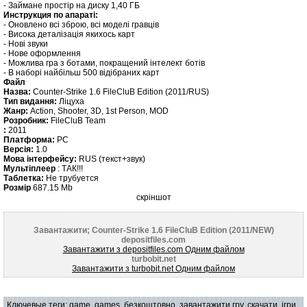
- Займане простір на диску 1,40 ГБ
Инструкция по апараті:
- Оновлено всі зброю, всі моделі гравців
- Висока деталізація якихось карт
- Нові звуки
- Нове оформлення
- Можлива гра з ботами, покращений інтелект ботів
- В наборі найбільш 500 відібраних карт
Файл
Назва:
Counter-Strike 1.6 FileCluB Edition (2011/RUS)
Тип видання:
Ліцуха
Жанр:
Action, Shooter, 3D, 1st Person, MOD
Розробник:
FileCluB Team
:
2011
Платформа:
PC
Версія:
1.0
Мова інтерфейсу:
RUS (текст+звук)
Мультіплеер
: ТАК!!!
Таблетка:
Не трубуется
Розмір
687.15 Mb
скріншот
Завантажити; Counter-Strike 1.6 FileCluB Edition (2011/NEW)
depositfiles.com
Завантажити з depositfiles.com Одним файлом
turbobit.net
Завантажити з turbobit.net Одним файлом
Ключевые теги:
game
,
games
,
безкоштовно
,
завантажити гру
,
скачати
,
ігри