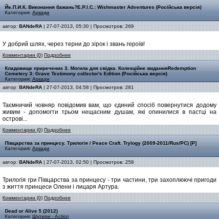
Йе.П.И.К. Виконання бажань?E.P.I.C.: Wishmaster Adventures (Російська версія)
Категория:
Аркади
автор:
BANdeRA
| 27-07-2013, 05:30 | Просмотров: 269
У добрий шлях, через терни до зірок і звань героїв!
Комментарии (0)
Подробнее
Кладовище приречених 3. Могила для свідка. Колекційне виданняRedemption
Cemetery 3: Grave Testimony collector's Edition (Російська версія)
Категория:
Аркади
автор:
BANdeRA
| 27-07-2013, 04:58 | Просмотров: 281
Таємничий човняр повідомив вам, що єдиний спосіб повернутися додому
живим - допомогти трьом нещасним душам, які опинилися в пастці на
острові...
Комментарии (0)
Подробнее
Півцарства за принцесу. Трилогія / Peace Craft. Trylogy (2009-2011/Rus/PC) [P]
Категория:
Аркади
автор:
BANdeRA
| 27-07-2013, 02:50 | Просмотров: 258
Трилогія гри Півцарства за принцесу - три частини, три захоплюючі пригоди
з життя принцеси Олени і лицаря Артура.
Комментарии (0)
Подробнее
Dead or Alive 5 (2012)
Категория:
Шутери - Action