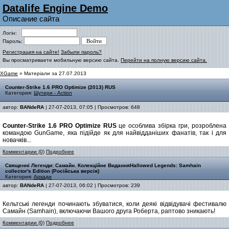
Datalife Engine Demo
Описание сайта
Логін:
Пароль:
Регистрация на сайте!
Забыли пароль?
Вы просматриваете мобильную версию сайта.
Перейти на полную версию сайта.
XGame
» Матеріали за 27.07.2013
Counter-Strike 1.6 PRO Optimize (2013) RUS
Категория:
Шутери - Action
автор:
BANdeRA
| 27-07-2013, 07:05 | Просмотров: 648
Counter-Strike 1.6 PRO Optimize RUS
це особлива збірка гри, розроблена
командою GunGame, яка підійде як для найвідданіших фанатів, так і для
новачків...
Комментарии (0)
Подробнее
Священні Легенди: Самайн. Колекційне ВиданняHallowed Legends: Samhain
collector's Edition (Російська версія)
Категория:
Аркади
автор:
BANdeRA
| 27-07-2013, 06:02 | Просмотров: 239
Кельтські легенди починають збуватися, коли деякі відвідувачі фестивалю
Самайн (Samhain), включаючи Вашого друга Роберта, раптово зникають!
Комментарии (0)
Подробнее