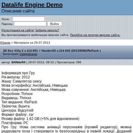
Datalife Engine Demo
Описание сайта
Логін:
Пароль:
Регистрация на сайте!
Забыли пароль?
Вы просматриваете мобильную версию сайта.
Перейти на полную версию сайта.
XGame
» Матеріали за 29.07.2013
3D Sex Villa 2 v.114.001 + Hustler3D v.114.002 (2013/ENG/RePack )
Категория:
Симулятори
автор:
BANdeRA
| 29-07-2013, 08:52 | Просмотров: 296
Інформація про Гру
Рік випуску: 2012
Жанр: Симулятор сексу
Мова інтерфейсу: Англійська, Німецька
Мова озвучення: Англійська, Німецька
Розробник: Thrixxx
Видавець: Thrixxx
Тип видання: RePack
Таблетка: Вшита
Цензура: Відсутній
Формат файлу: .rar
Розмір файлу: 1.62 GB (+5% для відновлення)
Платформа: PC
Про Гру: Нова система анімації персонажів (ігровий редактор), можна
редагувати пози і створювати їх безпосередньо в певній локації. Доданий