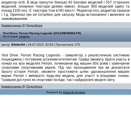
редактор осіб. В моді присутні близько 40 базових моделей і 557 сторонніх
моделей, оновлені текстури деяких кімнат, більше 900 моделей одягу та
понад 1100 поз. Є текстури тіла в HD якості. Редактор поз, редактор іграшок
і т.д. Оригінал гри не потрібен для запуску. Моди встановлені і включені за
замовчуванням.
Комментарии (0)
Подробнее
Test Drive: Ferrari Racing Legends (2013/NEW/MULTI5)
Категория:
Аркади
автор:
BANdeRA
| 29-07-2013, 02:05 | Просмотров: 275
Test Drive: Ferrari Racing Legends - симулятор з реалістичною системою
пошкоджень і потужним штучним інтелектом. Гравці зможуть брати участь в
гонках на всіх моделях Ferrari, починаючи від машин 60х років і закінчуючи
сучасними спортивними карою. Під час проходження гри ви дізнаєтеся
багату історія Ferrari, зможете простежити шлях удосконалення машин
марки Ferrari і вибирати будь-яку модель для участі в кільцевих гонках.
Гравцеві доступні як спортивні боліди, так і найдорожчі моделі світу.
Комментарии (0)
Подробнее
Powered by
DataLife Engine