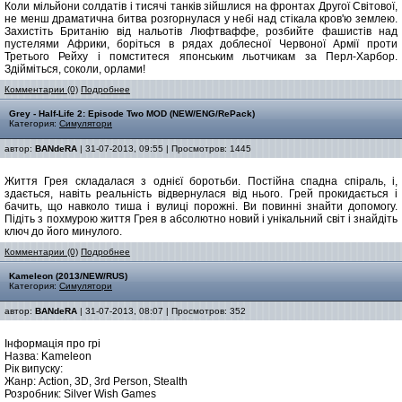
Коли мільйони солдатів і тисячі танків зійшлися на фронтах Другої Світової,
не менш драматична битва розгорнулася у небі над стікала кров'ю землею.
Захистіть Британію від нальотів Люфтваффе, розбийте фашистів над
пустелями Африки, боріться в рядах доблесної Червоної Армії проти
Третього Рейху і помститеся японським льотчикам за Перл-Харбор.
Здійміться, соколи, орлами!
Комментарии (0)
Подробнее
Grey - Half-Life 2: Episode Two MOD (NEW/ENG/RePack)
Категория:
Симулятори
автор:
BANdeRA
| 31-07-2013, 09:55 | Просмотров: 1445
Життя Грея складалася з однієї боротьби. Постійна спадна спіраль, і,
здається, навіть реальність відвернулася від нього. Грей прокидається і
бачить, що навколо тиша і вулиці порожні. Ви повинні знайти допомогу.
Підіть з похмурою життя Грея в абсолютно новий і унікальний світ і знайдіть
ключ до його минулого.
Комментарии (0)
Подробнее
Kameleon (2013/NEW/RUS)
Категория:
Симулятори
автор:
BANdeRA
| 31-07-2013, 08:07 | Просмотров: 352
Інформація про грі
Назва: Kameleon
Рік випуску:
Жанр: Action, 3D, 3rd Person, Stealth
Розробник: Silver Wish Games