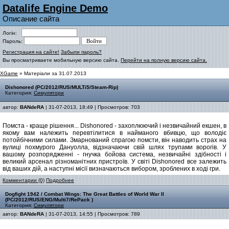
Datalife Engine Demo
Описание сайта
Логін:
Пароль:
Регистрация на сайте!
Забыли пароль?
Вы просматриваете мобильную версию сайта.
Перейти на полную версию сайта.
XGame
» Матеріали за 31.07.2013
Dishonored (PC/2012/RUS/MULTi5/Steam-Rip)
Категория:
Симулятори
автор:
BANdeRA
| 31-07-2013, 18:49 | Просмотров: 703
Помста - краще рішення... Dishonored - захоплюючий і незвичайний екшен, в
якому вам належить перевтілитися в найманого вбивцю, що володіє
потойбічними силами. Змарнований спрагою помсти, він наводить страх на
вулиці похмурого Дануолла, відзначаючи свій шлях трупами ворогів. У
вашому розпорядженні - гнучка бойова система, незвичайні здібності і
великий арсенал різноманітних пристроїв. У світі Dishonored все залежить
від ваших дій, а наступні місії визначаються вибором, зроблених в ході гри.
Комментарии (0)
Подробнее
Dogfight 1942 / Combat Wings: The Great Battles of World War II
(PC/2012/RUS/ENG/Multi7/RePack )
Категория:
Симулятори
автор:
BANdeRA
| 31-07-2013, 14:55 | Просмотров: 789