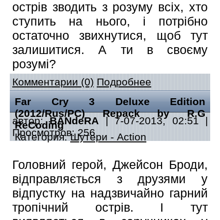
острів зводить з розуму всіх, хто
ступить на нього, і потрібно
остаточно звихнутися, щоб тут
залишитися. А ти в своєму
розумі?
Комментарии (0)
Подробнее
Far Cry 3 Deluxe Edition
(2012/Rus/PC) Repack by R.G
автор:
BANdeRA
| 7-07-2013, 02:51 |
ReCoding
Просмотров: 256
Категория:
Шутери - Action
Головний герой, Джейсон Броди,
відправляється з друзями у
відпустку на надзвичайно гарний
тропічний острів. І тут