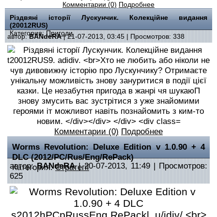
Комментарии (0)
Подробнее
Різдвяні історії Лускунчик. Колекційне видання
(20012RUS)
Категория:
Пригоди
автор:
BANdeRA
| 21-07-2013, 03:45 | Просмотров: 338
Комментарии (0)
Подробнее
Worms Revolution: Deluxe Edition v 1.0.90 + 4
DLC (2012/PC/Rus/Eng/RePack)
автор:
BANdeRA
| 20-07-2013, 11:49 | Просмотров:
Категория:
Стратегії
625