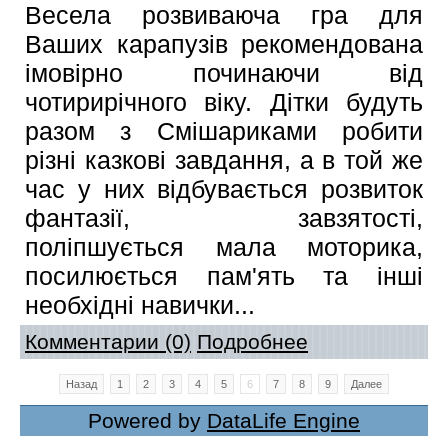
Весела розвиваюча гра для
Ваших карапузів рекомендована
імовірно починаючи від
чотирирічного віку. Дітки будуть
разом з Смішариками робити
різні казкові завдання, а в той же
час у них відбувається розвиток
фантазії, завзятості,
поліпшується мала моторика,
посилюється пам'ять та інші
необхідні навички...
Комментарии (0)
Подробнее
Назад
1
2
3
4
5
6
7
8
9
Далее
Powered by
DataLife Engine