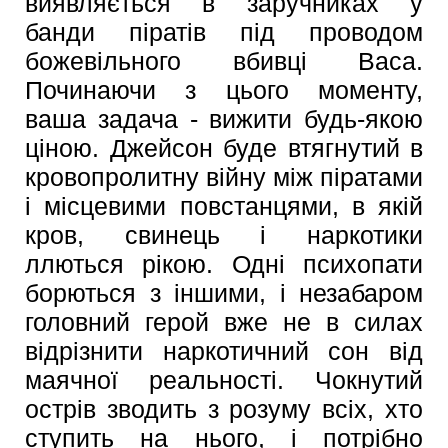
виявляється в заручниках у
банди піратів під проводом
божевільного вбивці Васа.
Починаючи з цього моменту,
ваша задача - вижити будь-якою
ціною. Джейсон буде втягнутий в
кровопролитну війну між піратами
і місцевими повстанцями, в якій
кров, свинець і наркотики
ллються рікою. Одні психопати
борються з іншими, і незабаром
головний герой вже не в силах
відрізнити наркотичний сон від
маячної реальності. Чокнутий
острів зводить з розуму всіх, хто
ступить на нього, і потрібно