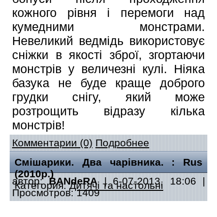
кожного рівня і перемоги над
кумедними монстрами.
Невеликий ведмідь використовує
сніжки в якості зброї, згортаючи
монстрів у величезні кулі. Ніяка
базука не буде краще доброго
грудки снігу, який може
розтрощить відразу кілька
монстрів!
Комментарии (0)
Подробнее
Смішарики. Два чарівника. : Rus
(2010р.)
автор:
BANdeRA
| 6-07-2013, 18:06 |
Категория:
Дитячі та настольні
Просмотров: 1409