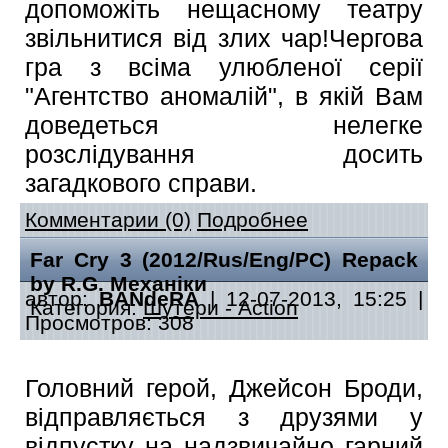
допоможіть нещасному театру
звільнитися від злих чар!Чергова
гра з всіма улюбленої серії
"Агентство аномалій", в якій Вам
доведеться нелегке
розслідування досить
загадкового справи.
Комментарии (0)
Подробнее
Far Cry 3 (2012/Rus/Eng/PC) Repack
by R.G. Механіки
автор:
BANdeRA
| 12-07-2013, 15:25 |
Категория:
Шутери - Action
Просмотров: 308
Головний герой, Джейсон Броди,
відправляється з друзями у
відпустку на надзвичайно гарний