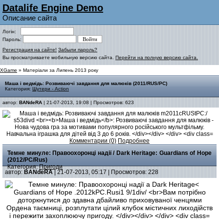
Datalife Engine Demo
Описание сайта
Логін:
Пароль:
Регистрация на сайте!
Забыли пароль?
Вы просматриваете мобильную версию сайта.
Перейти на полную версию сайта.
XGame
» Матеріали за Липень 2013 року
Маша і ведмідь: Розвиваючі завдання для малюків (2011/RUS/PC)
Категория:
Шутери - Action
автор:
BANdeRA
| 21-07-2013, 19:08 | Просмотров: 623
Комментарии (0)
Подробнее
Темне минуле: Правоохоронці надії / Dark Heritage: Guardians of Hope
(2012/PC/Rus)
Категория:
Пригоди
автор:
BANdeRA
| 21-07-2013, 05:17 | Просмотров: 228