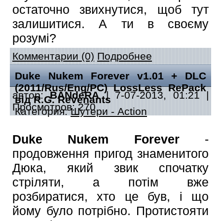
остаточно звихнутися, щоб тут
залишитися. А ти в своєму
розумі?
Комментарии (0)
Подробнее
Duke Nukem Forever v1.01 + DLC
(2011/Rus/Eng/PC) LossLess RePack
автор:
BANdeRA
| 7-07-2013, 01:21 |
від R.G. Revenants
Просмотров: 270
Категория:
Шутери - Action
Duke Nukem Forever
-
продовження пригод знаменитого
Дюка, який звик спочатку
стріляти, а потім вже
розбиратися, хто це був, і що
йому було потрібно. Протистояти