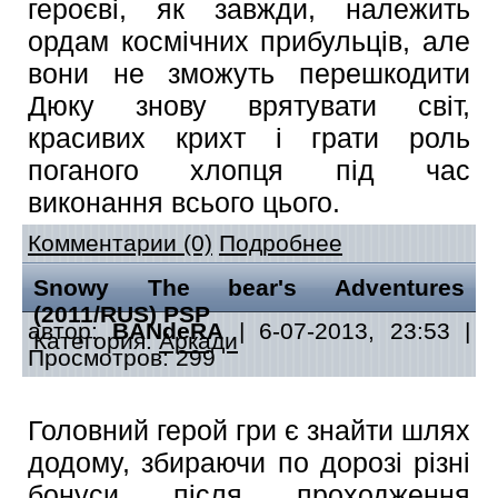
героєві, як завжди, належить
ордам космічних прибульців, але
вони не зможуть перешкодити
Дюку знову врятувати світ,
красивих крихт і грати роль
поганого хлопця під час
виконання всього цього.
Комментарии (0)
Подробнее
Snowy The bear's Adventures
(2011/RUS) PSP
автор:
BANdeRA
| 6-07-2013, 23:53 |
Категория:
Аркади
Просмотров: 299
Головний герой гри є знайти шлях
додому, збираючи по дорозі різні
бонуси після проходження